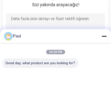
Sizi yakında arayacağız!
Paul
10:29 PM
Good day, what product are you looking for?
Popüler Kategoriler
Tüm
Gri Dökme Demir 
Sünek Dökme Demir
Dökme
Hassas Hassas 
Paslanmaz Çelik 
Dökümler
Döküm