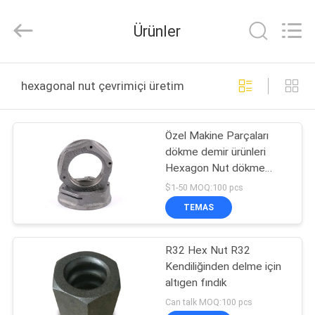
2026
Sunrise
Foundry
Ürünler
CO.,LTD.
All
Rights
Reserved.
EVDE
hexagonal nut çevrimiçi üretim
ÜRÜN
Özel Makine Parçaları
dökme demir ürünleri
VIDEOLAR
Hexagon Nut dökme
demir dökme
$1-50 MOQ:100 pcs
BIZIM
TEMAS
HAKKIMIZDA
R32 Hex Nut R32
Kendiliğinden delme için
FABRIKA
altıgen fındık
TURU
Can talk MOQ:100 pcs