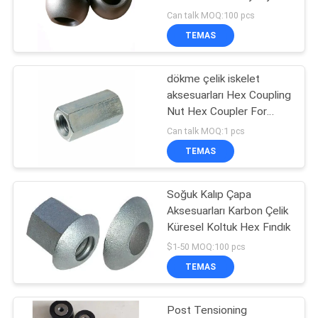
HARITASI
Can talk MOQ:100 pcs
TEMAS
GIZLILIK
dökme çelik iskelet
POLITIKASI
aksesuarları Hex Coupling
Nut Hex Coupler For
Reinforcement Bar
Can talk MOQ:1 pcs
TEMAS
Soğuk Kalıp Çapa
Aksesuarları Karbon Çelik
Küresel Koltuk Hex Fındık
$1-50 MOQ:100 pcs
TEMAS
Post Tensioning