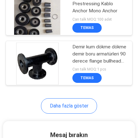
Prestressing Kablo
Anchor Mono Anchor
Can talk MOQ:100 adet
TEMAS
Demir kum dökme dökme
demir boru armatürleri 90
derece flange bullhead
tee eşit tee
Can talk MOQ:1 pcs
TEMAS
Daha fazla göster
Mesaj bırakın