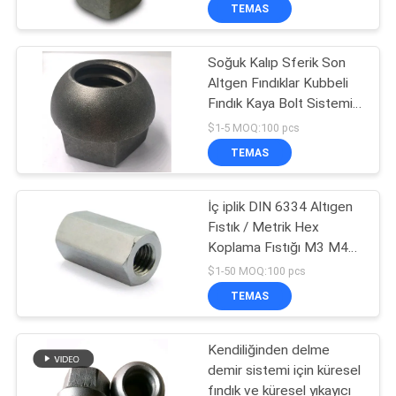
TEMAS
KALITE
Soğuk Kalıp Sferik Son
KONTROLÜ
Altgen Fındıklar Kubbeli
Fındık Kaya Bolt Sistemi
BIZIMLE
25mm 32mm
$1-5 MOQ:100 pcs
İLETIŞIM
TEMAS
HABERLER
İç iplik DIN 6334 Altıgen
Fıstık / Metrik Hex
Koplama Fıstığı M3 M4
BIR
M5 M6 M8
$1-50 MOQ:100 pcs
İNDIRIM
TEMAS
İSTE
Kendiliğinden delme
demir sistemi için küresel
SITE
fındık ve küresel yıkayıcı